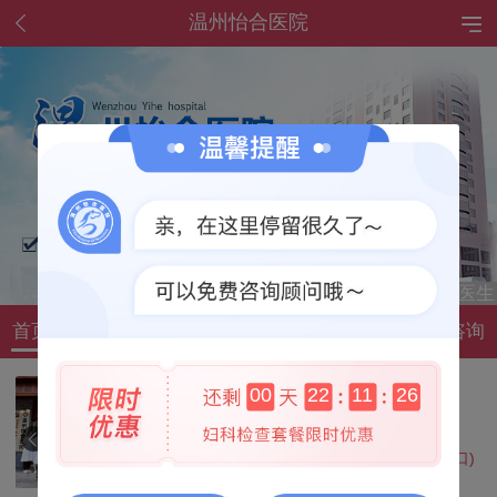
温州怡合医院
首页
简介
科室
医生
资讯
环境
指南
咨询
温州怡合医院
00
22
11
25
专科医院
温州市公园路128号东南大厦(五马街口)