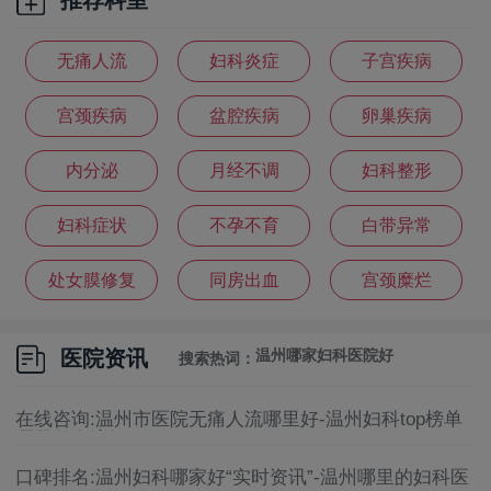
无痛人流
妇科炎症
子宫疾病
宫颈疾病
盆腔疾病
卵巢疾病
内分泌
月经不调
妇科整形
温州妇科医院排名
妇科症状
不孕不育
白带异常
温州妇科医院哪家好
处女膜修复
同房出血
宫颈糜烂
温州妇科医院
医院资讯
温州哪家妇科医院好
搜索热词：
温州妇科医院怎么选
在线咨询:温州市医院无痛人流哪里好-温州妇科top榜单
哪里做人流好
温州妇科医院好
口碑排名:温州妇科哪家好“实时资讯”-温州哪里的妇科医