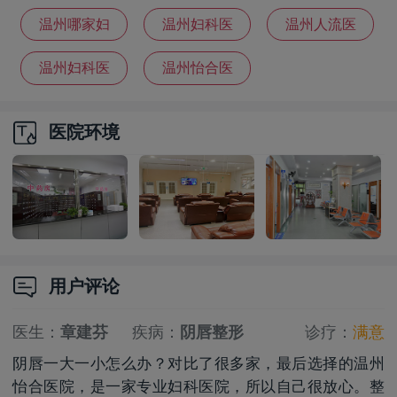
院排名
院哪家好
院
温州哪家妇
温州妇科医
温州人流医
科医院好
院怎么选
院
温州妇科医
温州怡合医
院哪家比较
院怎么找
医院环境
靠谱
用户评论
医生：
章建芬
疾病：
阴唇整形
诊疗：
满意
阴唇一大一小怎么办？对比了很多家，最后选择的温州
怡合医院，是一家专业妇科医院，所以自己很放心。整