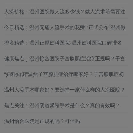
院好
温州妇科医院哪家比较靠谱
人流价格：温州医院做人流多少钱？做人流术前需要注
意的问题？
温州妇科医院怎么找
今日精选：温州无痛人流手术的花费-“正式公布”温州做
无痛人流大概价位
温州妇科医院排名
排名精选：温州正规妇科医院-温州妇科医院口碑排名
温州妇科医院哪家好
健康焦点：温州怡合医院子宫腺肌症治疗正规吗？子宫
温州妇科医院
腺肌症危害有哪些？
“妇科知识”温州子宫腺肌症治疗哪家好？子宫腺肌症初
温州哪家妇科医院好
期可以恢复吗？
温州妇科医院怎么选
温州人流手术哪家好？要选择一家什么样的人流医院？
温州妇科医院好
焦点关注！温州阴道紧缩手术是什么？真的有效吗？
温州妇科医院哪家比较靠谱
温州怡合医院是正规的吗？可信吗
温州妇科医院怎么找