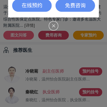
温州怡合医院位于著名历史文化商业圈怡合街口，创建
于2003年，是一所集预防、医疗、保健、康复为一体的
综合性医保定点医院。特色专家门诊：邀请多名温医大
附属医院...
[详情]
图文问答
费用咨询
专家预约
推荐医生
冷晓菊
副主任医师
预约挂号
冷晓菊，温州怡合医院副主任医师...
秦晓红
执业医师
预约挂号
秦晓红，温州怡合医院，执业医师...