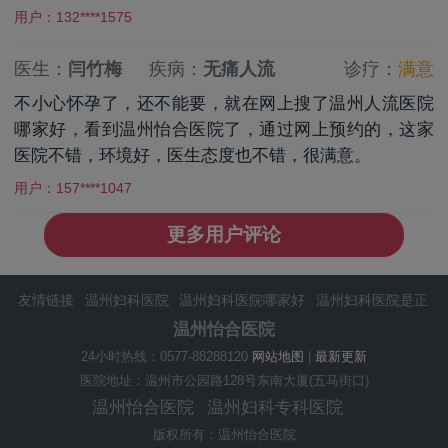
用户：132****1575
医生：
闫竹梅
疾病：
无痛人流
诊疗：
满意
不小心怀孕了，还不能要，就在网上搜了温州人流医院
哪家好，看到温州怡合医院了，通过网上预约的，这家
医院不错，环境好，医生态度也不错，很满意。
用户：157****1047
更多用户评论
友情链接
温州妇科医院
温州妇科医院哪家好
温州妇科医院是正
规医院吗
温州妇科医院排名
温州妇科医院在哪里
温州人流医院
温州怡合医院
温州怡合医院怎么样
温州怡合医院预约咨询
温州妇科医院排行
24小时热线：0577-88288120
网站地图
|
最新更新
榜
温州怡合医院好不好
温州专业妇科医院
温州好的妇科医院
医院地址：温州市公园路128号东南大厦(五马街口)
温州治疗妇科医院哪家好
温州妇科专科医院
温州治疗好的妇科
温州怡合医院
温州妇科专科医院
医院
版权所有：温州怡合医院