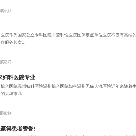
哪家好
合医院作为国家公立专科医院非营利性医院医保定点单位医院不仅有高端
服务其次...
哪家好
家妇科医院专业
州怡合医院温州妇科医院温州怡合医院妇科温州无痛人流医院近年来随着
大城市几...
哪家好
赢得患者赞誉!