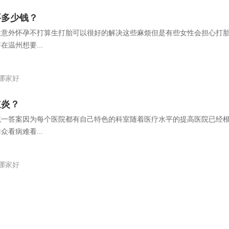
要多少钱？
性意外怀孕不打算生打胎可以很好的解决这些麻烦但是有些女性会担心打
温州想要...
哪家好
道炎？
统一答案因为每个医院都有自己特色的科室随着医疗水平的提高医院已经
看病难看...
哪家好