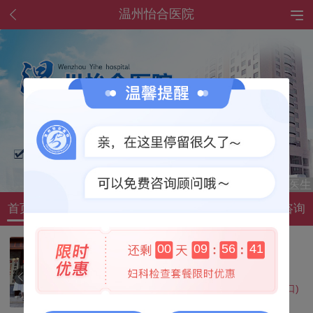
温州怡合医院
首页
简介
科室
医生
资讯
环境
指南
咨询
温州怡合医院
00
09
56
40
专科医院
温州市公园路128号东南大厦(五马街口)