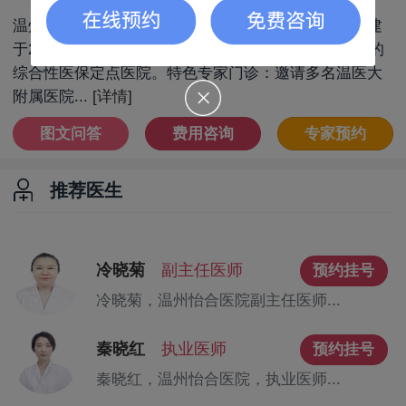
温州怡合医院位于著名历史文化商业圈怡合街口，创建
于2003年，是一所集预防、医疗、保健、康复为一体的
综合性医保定点医院。特色专家门诊：邀请多名温医大
附属医院...
[详情]
图文问答
费用咨询
专家预约
推荐医生
冷晓菊
副主任医师
预约挂号
冷晓菊，温州怡合医院副主任医师...
秦晓红
执业医师
预约挂号
秦晓红，温州怡合医院，执业医师...