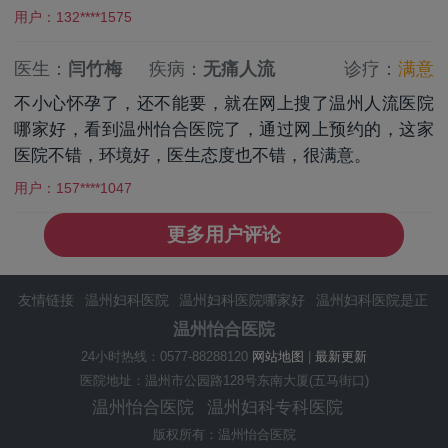
用户：132****1575
医生：
闫竹梅
疾病：
无痛人流
诊疗：
满意
不小心怀孕了，还不能要，就在网上搜了温州人流医院
哪家好，看到温州怡合医院了，通过网上预约的，这家
医院不错，环境好，医生态度也不错，很满意。
用户：157****1047
更多用户评论
友情链接
温州妇科医院
温州妇科医院哪家好
温州妇科医院是正
规医院吗
温州妇科医院排名
温州妇科医院在哪里
温州人流医院
温州怡合医院
温州怡合医院怎么样
温州怡合医院预约咨询
温州妇科医院排行
24小时热线：0577-88288120
网站地图
|
最新更新
榜
温州怡合医院好不好
温州专业妇科医院
温州好的妇科医院
医院地址：温州市公园路128号东南大厦(五马街口)
温州治疗妇科医院哪家好
温州妇科专科医院
温州治疗好的妇科
温州怡合医院
温州妇科专科医院
医院
版权所有：温州怡合医院