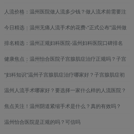
院好
温州妇科医院哪家比较靠谱
人流价格：温州医院做人流多少钱？做人流术前需要注
意的问题？
温州妇科医院怎么找
今日精选：温州无痛人流手术的花费-“正式公布”温州做
无痛人流大概价位
温州妇科医院排名
排名精选：温州正规妇科医院-温州妇科医院口碑排名
温州妇科医院哪家好
健康焦点：温州怡合医院子宫腺肌症治疗正规吗？子宫
温州妇科医院
腺肌症危害有哪些？
“妇科知识”温州子宫腺肌症治疗哪家好？子宫腺肌症初
温州哪家妇科医院好
期可以恢复吗？
温州妇科医院怎么选
温州人流手术哪家好？要选择一家什么样的人流医院？
温州妇科医院好
焦点关注！温州阴道紧缩手术是什么？真的有效吗？
温州妇科医院哪家比较靠谱
温州怡合医院是正规的吗？可信吗
温州妇科医院怎么找