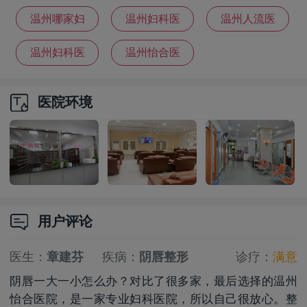
院排名
院哪家好
院
温州哪家妇
温州妇科医
温州人流医
科医院好
院怎么选
院
温州妇科医
温州怡合医
院哪家比较
院怎么找
医院环境
靠谱
用户评论
医生：
章建芬
疾病：
阴唇整形
诊疗：
满意
阴唇一大一小怎么办？对比了很多家，最后选择的温州
怡合医院，是一家专业妇科医院，所以自己很放心。整