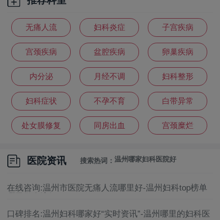
无痛人流
妇科炎症
子宫疾病
宫颈疾病
盆腔疾病
卵巢疾病
内分泌
月经不调
妇科整形
温州妇科医院排名
妇科症状
不孕不育
白带异常
温州妇科医院哪家好
处女膜修复
同房出血
宫颈糜烂
温州妇科医院
医院资讯
温州哪家妇科医院好
搜索热词：
温州妇科医院怎么选
在线咨询:温州市医院无痛人流哪里好-温州妇科top榜单
哪里做人流好
温州妇科医院好
口碑排名:温州妇科哪家好“实时资讯”-温州哪里的妇科医