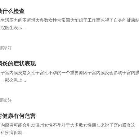
做什么检查
着生活压力的不断增大多数女性常常因为忙碌于工作而忽视了自身的健康
医生表示...
哪家好
膜炎的症状表现
绍子宫内膜炎是女性子宫性不孕的一个重要原因子宫内膜炎会影响子宫内
那么患上...
哪家好
对健康有何危害
宫内膜炎可能会引发温州女性不孕对于大多数女性朋友来说子宫内膜炎这
疾病但就...