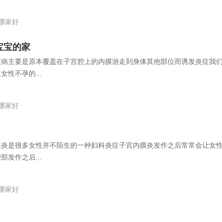
哪家好
宝宝的家
疾病主要是原本覆盖在子宫腔上的内膜游走到身体其他部位而诱发炎症我
性不孕的...
哪家好
膜炎是很多女性并不陌生的一种妇科炎症子宫内膜炎发作之后常常会让女
发作之后...
哪家好