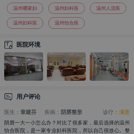
院排名
院哪家好
院
温州哪家妇
温州妇科医
温州人流医
科医院好
院怎么选
院
温州妇科医
温州怡合医
院哪家比较
院怎么找
医院环境
靠谱
用户评论
医生：
章建芬
疾病：
阴唇整形
诊疗：
满意
阴唇一大一小怎么办？对比了很多家，最后选择的温州
怡合医院，是一家专业妇科医院，所以自己很放心。整