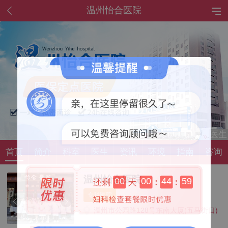
温州怡合医院
首页
简介
科室
医生
资讯
环境
指南
咨询
温州怡合医院
00
00
44
58
专科医院
温州市公园路128号东南大厦(五马街口)