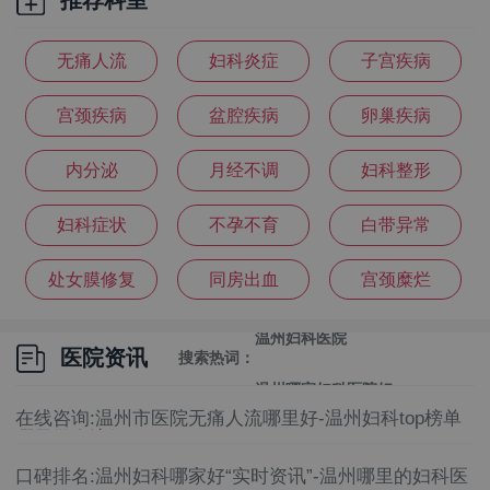
无痛人流
妇科炎症
子宫疾病
宫颈疾病
盆腔疾病
卵巢疾病
内分泌
月经不调
妇科整形
温州妇科医院排名
妇科症状
不孕不育
白带异常
温州妇科医院哪家好
处女膜修复
同房出血
宫颈糜烂
温州妇科医院
医院资讯
温州哪家妇科医院好
搜索热词：
温州妇科医院怎么选
在线咨询:温州市医院无痛人流哪里好-温州妇科top榜单
哪里做人流好
温州妇科医院好
口碑排名:温州妇科哪家好“实时资讯”-温州哪里的妇科医