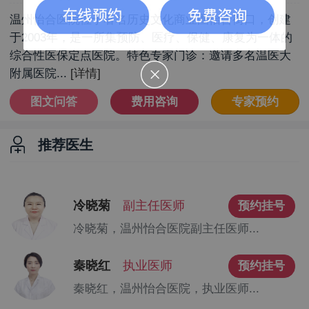
温州怡合医院位于著名历史文化商业圈怡合街口，创建
于2003年，是一所集预防、医疗、保健、康复为一体的
综合性医保定点医院。特色专家门诊：邀请多名温医大
附属医院...
[详情]
图文问答
费用咨询
专家预约
推荐医生
冷晓菊
副主任医师
预约挂号
冷晓菊，温州怡合医院副主任医师...
秦晓红
执业医师
预约挂号
秦晓红，温州怡合医院，执业医师...