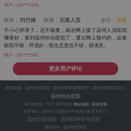
用户：132****1575
医生：
闫竹梅
疾病：
无痛人流
诊疗：
满意
不小心怀孕了，还不能要，就在网上搜了温州人流医院
哪家好，看到温州怡合医院了，通过网上预约的，这家
医院不错，环境好，医生态度也不错，很满意。
用户：157****1047
更多用户评论
友情链接
温州妇科医院
温州妇科医院哪家好
温州妇科医院是正
规医院吗
温州妇科医院排名
温州妇科医院在哪里
温州人流医院
温州怡合医院
温州怡合医院怎么样
温州怡合医院预约咨询
温州妇科医院排行
24小时热线：0577-88288120
网站地图
|
最新更新
榜
温州怡合医院好不好
温州专业妇科医院
温州好的妇科医院
医院地址：温州市公园路128号东南大厦(五马街口)
温州治疗妇科医院哪家好
温州妇科专科医院
温州治疗好的妇科
温州怡合医院
温州妇科专科医院
医院
版权所有：温州怡合医院