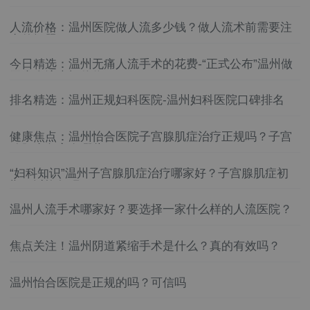
院好
温州妇科医院哪家比较靠谱
人流价格：温州医院做人流多少钱？做人流术前需要注
意的问题？
温州妇科医院怎么找
今日精选：温州无痛人流手术的花费-“正式公布”温州做
无痛人流大概价位
温州妇科医院排名
排名精选：温州正规妇科医院-温州妇科医院口碑排名
温州妇科医院哪家好
健康焦点：温州怡合医院子宫腺肌症治疗正规吗？子宫
温州妇科医院
腺肌症危害有哪些？
“妇科知识”温州子宫腺肌症治疗哪家好？子宫腺肌症初
温州哪家妇科医院好
期可以恢复吗？
温州妇科医院怎么选
温州人流手术哪家好？要选择一家什么样的人流医院？
温州妇科医院好
焦点关注！温州阴道紧缩手术是什么？真的有效吗？
温州妇科医院哪家比较靠谱
温州怡合医院是正规的吗？可信吗
温州妇科医院怎么找